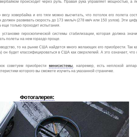
ховербайком происходит через руль. Правая рука управляет мощностью, а 
весу ховербайка и его тяги можно высчитать, что потолок его полета сос
он должен развивать скорость до 173 миль/ч (278 км/ч или 150 узлов). Эти ци
ка еще только проходит испытания.
установке гироскопической системы стабилизации, которая должна знач
ать полеты на нем гораздо проще.
водство, то на рынке США найдется много желающих его приобрести. Так ка
а) он будет классифицироваться в США как сверхлегкий. А это означает, что 
инок советуем приобрести
минисистемы
, напремер, есть неплохой аппа
еристики которого вы сможете изучить на указанной страничке.
Фотогалерея: