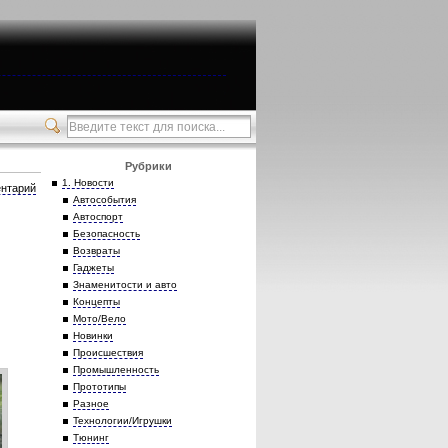
Рубрики
1. Новости
нтарий
Автособытия
Автоспорт
Безопасность
Возвраты
Гаджеты
Знаменитости и авто
Концепты
Мото/Вело
Новинки
Происшествия
Промышленность
Прототипы
Разное
Технологии/Игрушки
Тюнинг