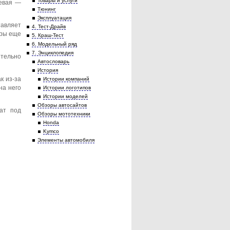
Товары и услуги
левая —
Тюнинг
Эксплуатация
тавляет
4. Тест-Драйв
фры еще
5. Краш-Тест
6. Модельный ряд
7. Энциклопедия
ительно
Автословарь
История
к из-за
Истории компаний
на него
Истории логотипов
Истории моделей
Обзоры автосайтов
рат под
Обзоры мототехники
Honda
Kymco
Элементы автомобиля