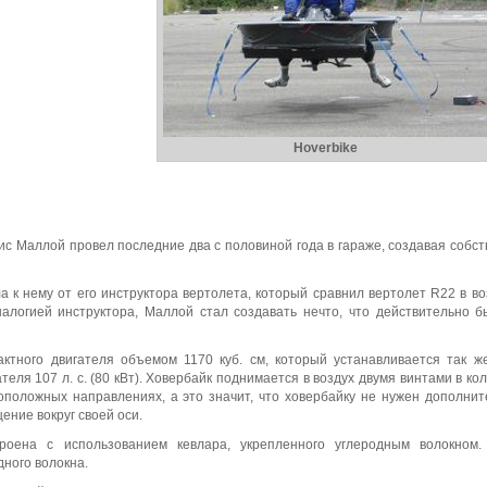
Hoverbike
ис Маллой провел последние два с половиной года в гараже, создавая собс
а к нему от его инструктора вертолета, который сравнил вертолет R22 в во
налогией инструктора, Маллой стал создавать нечто, что действительно 
ктного двигателя объемом 1170 куб. см, который устанавливается так же
еля 107 л. с. (80 кВт). Ховербайк поднимается в воздух двумя винтами в ко
оположных направлениях, а это значит, что ховербайку не нужен дополни
ение вокруг своей оси.
роена с использованием кевлара, укрепленного углеродным волокном.
дного волокна.