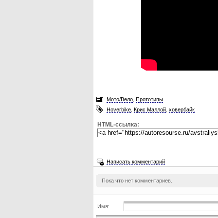
Мото/Вело
,
Прототипы
Hoverbike
,
Крис Маллой
,
ховербайк
HTML-ссылка:
Написать комментарий
Пока что нет комментариев.
Имя: