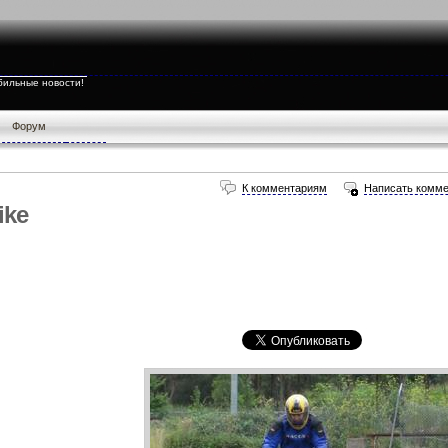
бильные новости!
Форум
К комментариям
Написать комме
ike