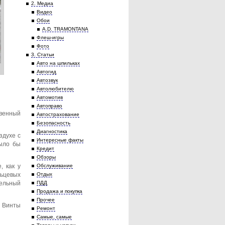
2. Медиа
Видео
Обои
A.D. TRAMONTANA
Флеш-игры
Фото
3. Статьи
Авто на шпильках
Автогид
Автозвук
Автолюбителю
Автомотив
Автоправо
твенный
Автострахование
Безопасность
Диагностика
здухе с
Интересные факты
было бы
Кредит
Обзоры
, как у
Обслуживание
льцевых
Отдых
тельный
ПДД
Продажа и покупка
Прочее
 Винты
Ремонт
Самые, самые