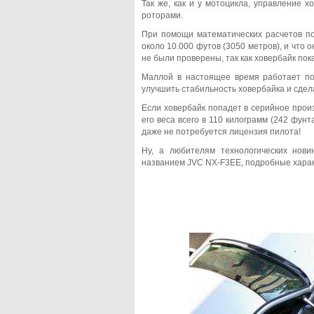
Так же, как и у мотоцикла, управление 
роторами.
При помощи математических расчетов по 
около 10.000 футов (3050 метров), и что 
не были проверены, так как ховербайк по
Маллой в настоящее время работает по 
улучшить стабильность ховербайка и сдел
Если ховербайк попадет в серийное произ
его веса всего в 110 килограмм (242 фунт
даже не потребуется лицензия пилота!
Ну, а любителям технологических нов
названием JVC NX-F3EE, подробные характ