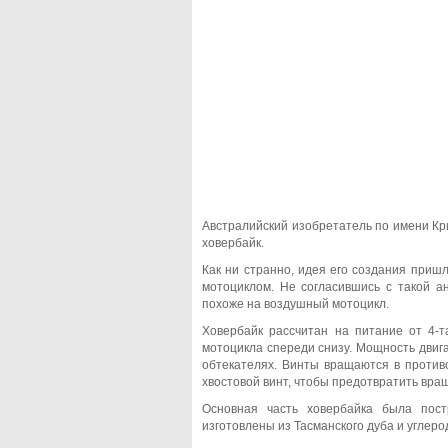
Австралийский изобретатель по имени Кр
ховербайк.
Как ни странно, идея его создания пришл
мотоциклом. Не согласившись с такой а
похоже на воздушный мотоцикл.
Ховербайк рассчитан на питание от 4-та
мотоцикла спереди снизу. Мощность двигат
обтекателях. Винты вращаются в против
хвостовой винт, чтобы предотвратить вращ
Основная часть ховербайка была пост
изготовлены из Тасманского дуба и углеро