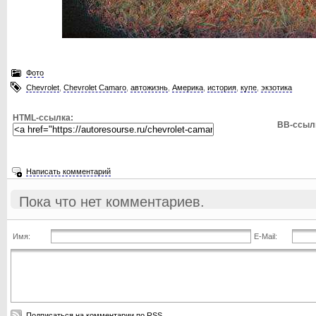
Фото
Chevrolet
,
Chevrolet Camaro
,
автожизнь
,
Америка
,
история
,
купе
,
экзотика
HTML-ссылка:
BB-ссыл
Написать комментарий
Пока что нет комментариев.
Имя:
E-Mail:
Подписаться на комментарии по RSS