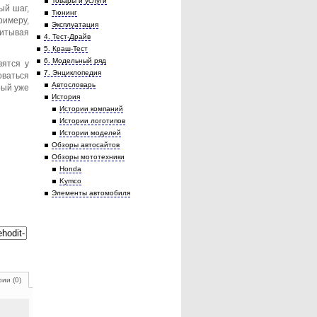
Товары и услуги
ый шаг,
Тюнинг
римеру,
Эксплуатация
читывая
4. Тест-Драйв
5. Краш-Тест
6. Модельный ряд
вятся у
7. Энциклопедия
оваться
Автословарь
рый уже
История
Истории компаний
Истории логотипов
Истории моделей
Обзоры автосайтов
Обзоры мототехники
Honda
Kymco
Элементы автомобиля
ии (0)