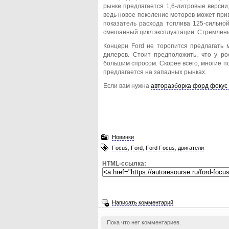
рынке предлагается 1,6-литровые версии
ведь новое поколение моторов может при
показатель расхода топлива 125-сильной
смешанный цикл эксплуатации. Стремление
Концерн Ford не торопится предлагать м
дилеров. Стоит предположить, что у р
большим спросом. Скорее всего, многие п
предлагается на западных рынках.
Если вам нужна
авторазборка форд фокус
Новинки
Focus
,
Ford
,
Ford Focus
,
двигатели
HTML-ссылка:
Написать комментарий
Пока что нет комментариев.