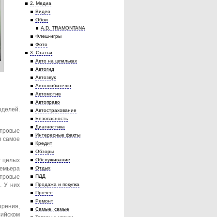
2. Медиа
Видео
Обои
A.D. TRAMONTANA
Флеш-игры
Фото
3. Статьи
Авто на шпильках
Автогид
Автозвук
Автолюбителю
Автомотив
Автоправо
оделей.
Автострахование
Безопасность
Диагностика
итровые
Интересные факты
в самое
Кредит
Обзоры
т целых
Обслуживание
ремьера
Отдых
итровые
ПДД
. У них
Продажа и покупка
Прочее
Ремонт
зрения,
Самые, самые
сийском