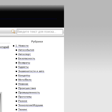
Рубрики
1. Новости
нтарий
Автособытия
Автоспорт
Безопасность
Возвраты
Гаджеты
Знаменитости и авто
Концепты
Мото/Вело
Новинки
Происшествия
Промышленность
Прототипы
Разное
Технологии/Игрушки
Тюнинг