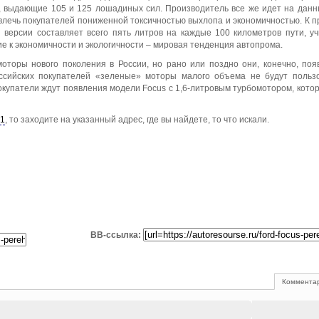
, выдающие 105 и 125 лошадиных сил. Производитель все же идет на данн
влечь покупателей пониженной токсичностью выхлопа и экономичностью. К п
 версии составляет всего пять литров на каждые 100 километров пути, у
 к экономичности и экологичности – мировая тенденция автопрома.
оторы нового поколения в России, но рано или поздно они, конечно, поя
оссийских покупателей «зеленые» моторы малого объема не будут польз
окупатели ждут появления модели Focus с 1,6-литровым турбомотором, кото
 1
, то заходите на указанный адрес, где вы найдете, то что искали.
BB-ссылка:
Комментар