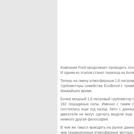
Компания Ford продолжает проводить поэ
И одним из этапов станет переход на бол
Теперь на смену атмосферным 1,6-литров
турбомоторы семейства EcoBoost с трем
ближайшее время.
Более мощный 1,6-литровый турбомотор с
182 лошадиные силы. Именно с таким с
состоялась еще год назад. Авто с данн
двигатели не могут сделать модели еще
немного другая философия.
В чем же смысл выводить на рынок данные
чем традиционные атмосферные моторы с