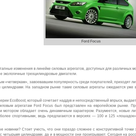
Ford Focus
тапные изменения в линейке силовых агрегатов, доступных для различных м
ее экологичные трехцилиндровые двигатели.
ым «четверкам», завоевавшим популярность среди покупателей, приходят л
я цилиндрами. На западном рынке такие силовые агрегаты ожидаются уже 
ерии EcoBoost, который сочетает наддув и непосредственный впрыск, выдае
иловым агрегатам Ford Focus был представлен на европейском рынке. П
ым мотором обладает очень динамичным характером. Разумеется, новые л
 более спортивными, ведь предлагаются в версиях — 100 и 125 «лошадок»
 новинки? Стоит учесть, что они гораздо сложнее с конструктивной точки 
 четырьмя цилиндрами, да и в мощности они проигрывают. Сегодня на рос