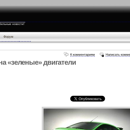
бильные новости!
Форум
К комментариям
Написать комме
на «зеленые» двигатели