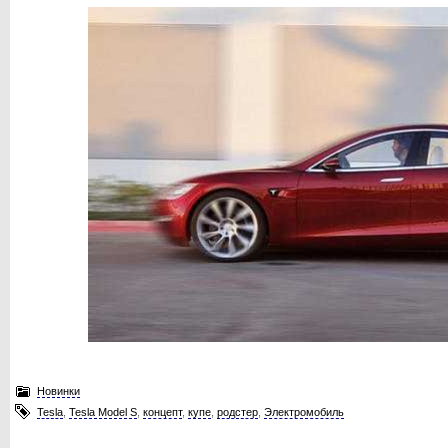
Новинки
Tesla
,
Tesla Model S
,
концепт
,
купе
,
родстер
,
Электромобиль