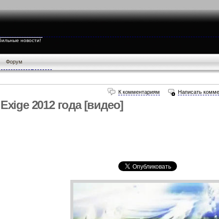
бильные новости!
Форум
К комментариям
Написать комме
Exige 2012 года [видео]