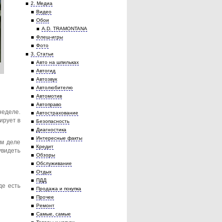
2. Медиа
Видео
Обои
A.D. TRAMONTANA
Флеш-игры
Фото
3. Статьи
Авто на шпильках
Автогид
Автозвук
Автолюбителю
Автомотив
Автоправо
неделе.
Автострахование
ирует в
Безопасность
Диагностика
Интересные факты
ом деле
Кредит
видеть
Обзоры
Обслуживание
Отдых
ПДД
де есть
Продажа и покупка
Прочее
Ремонт
Самые, самые