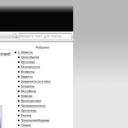
Рубрики
1. Новости
нтарий
Автособытия
Автоспорт
Безопасность
Возвраты
Гаджеты
Знаменитости и авто
Концепты
Мото/Вело
Новинки
Происшествия
Промышленность
Прототипы
Разное
Технологии/Игрушки
Тюнинг