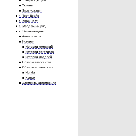
Товары и услуги
Тюнинг
Эксплуатация
4. Тест-Драйв
5. Краш-Тест
6. Модельный ряд
7. Энциклопедия
Автословарь
История
Истории компаний
Истории логотипов
Истории моделей
Обзоры автосайтов
Обзоры мототехники
Honda
Kymco
Элементы автомобиля