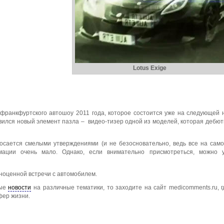
Lotus Exige
 франкфуртского автошоу 2011 года, которое состоится уже на следующей 
явился новый элемент пазла – видео-тизер одной из моделей, которая дебют
осается смелыми утверждениями (и не безосновательно, ведь все на сам
мации очень мало. Однако, если внимательно присмотреться, можно у
ноценной встречи с автомобилем.
ные
новости
на различные тематики, то заходите на сайт medicomments.ru, г
фер жизни.