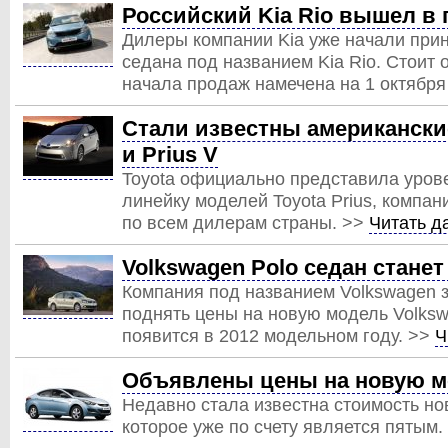
Российский Kia Rio вышел в
Дилеры компании Kia уже начали при
седана под названием Kia Rio. Стоит 
начала продаж намечена на 1 октября
Стали известны американские 
и Prius V
Toyota официально представила уро
линейку моделей Toyota Prius, компа
по всем дилерам страны. >>
Читать 
Volkswagen Polo седан стане
Компания под названием Volkswagen з
поднять цены на новую модель Volksw
появится в 2012 модельном году. >>
Ч
Объявлены цены на новую мо
Недавно стала известна стоимость нов
которое уже по счету является пятым.