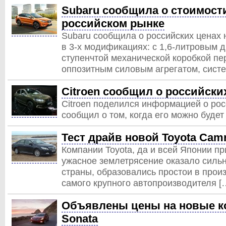
Subaru сообщила о стоимости
российском рынке
Subaru сообщила о российских ценах 
в 3-х модификациях: с 1,6-литровым 
ступенчтой механической коробкой пе
оппозитным силовым агрегатом, сист
Citroen сообщил о российски
Citroen поделился информацией о рос
сообщил о том, когда его можно будет
Тест драйв новой Toyota Camr
Компании Toyota, да и всей Японии пр
ужасное землетрясение оказало силь
страны, образовались простои в прои
самого крупного автопроизводителя [
Объявлены цены на новые к
Sonata