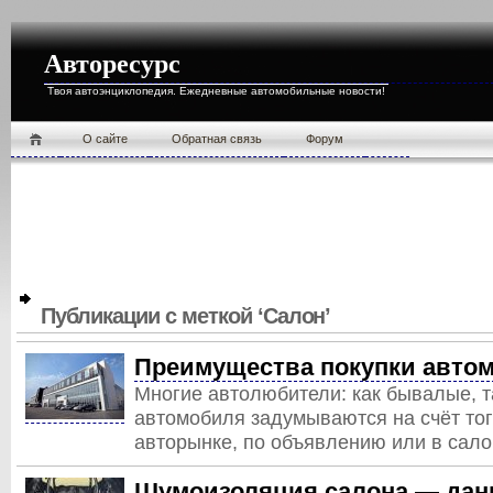
Авторесурс
Твоя автоэнциклопедия. Ежедневные автомобильные новости!
О cайте
Обратная связь
Форум
Публикации с меткой ‘Салон’
Преимущества покупки автом
Многие автолюбители: как бывалые, та
автомобиля задумываются на счёт того
авторынке, по объявлению или в сал
Шумоизоляция салона — дан