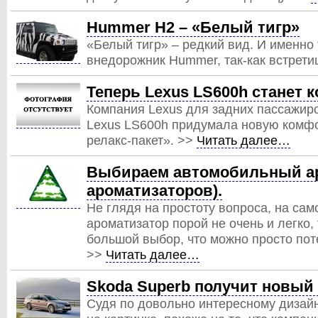
Hummer H2 – «Белый тигр»
«Белый тигр» – редкий вид. И именно
внедорожник Hummer, так-как встрети
Теперь Lexus LS600h станет 
Компания Lexus для задних пассажир
Lexus LS600h придумала новую комф
релакс-пакет». >>
Читать далее…
Выбираем автомобильный ар
ароматизаторов).
Не глядя на простоту вопроса, на са
ароматизатор порой не очень и легко, 
большой выбор, что можно просто пот
>>
Читать далее…
Skoda Superb получит новый
Судя по довольно интересному дизай