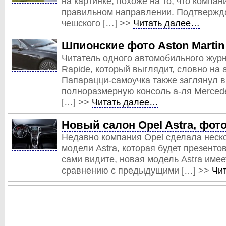
на картинке, похоже на то, что компа
правильном направлении. Подтверждае
чешского […] >>
Читать далее…
Шпионские фото Aston Martin
Читатель одного автомобильного жур
Rapide, который выглядит, словно на
Папарацци-самоучка также заглянул в
полноразмерную консоль а-ля Merced
[…] >>
Читать далее…
Новый салон Opel Astra, фот
Недавно компания Opel сделала неск
модели Astra, которая будет презенто
сами видите, новая модель Astra име
сравнению с предыдущими […] >>
Чи