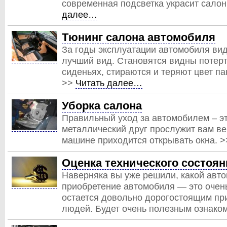
современная подсветка украсит салон
далее…
Тюнинг салона автомобиля
За годы эксплуатации автомобиля ви
лучший вид. Становятся видны потерт
сиденьях, стираются и теряют цвет па
>>
Читать далее…
Уборка салона
Правильный уход за автомобилем – это
металлический друг прослужит вам ве
машине приходится открывать окна. 
Оценка технического состоян
Наверняка вы уже решили, какой авто
приобретение автомобиля — это очень
остается довольно дорогостоящим пр
людей. Будет очень полезным ознаком