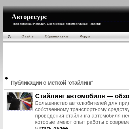
Авторесурс
Твоя автоэнциклопедия. Ежедневные автомобильные новости!
О cайте
Обратная связь
Форум
Публикации с меткой ‘стайлинг’
Стайлинг автомобиля — обз
Большинство автолюбителей для прид
собственному транспортному средству
проведения стайлинга автомобиля н
которые имеют опыт работы с соврем
Читать далее…