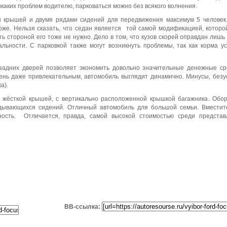
никаких проблем водителю, парковаться можно без всякого волнения.
ой крышей и двумя рядами сидений для передвижения максимум 5 человек
оже. Нельзя сказать, что седан является той самой модификацией, которо
ь стороной его тоже не нужно. Дело в том, что кузов скорей оправдан лишь 
льности. С парковкой также могут возникнуть проблемы, так как корма у
 задних дверей позволяет экономить довольно значительные денежные ср
ень даже привлекательным, автомобиль выглядит динамично. Минусы, безу
а).
с жёсткой крышей, с вертикально расположенной крышкой багажника. Обо
адывающихся сидений. Отличный автомобиль для большой семьи. Вмести
ность. Отличается, правда, самой высокой стоимостью среди предста
BB-ссылка: