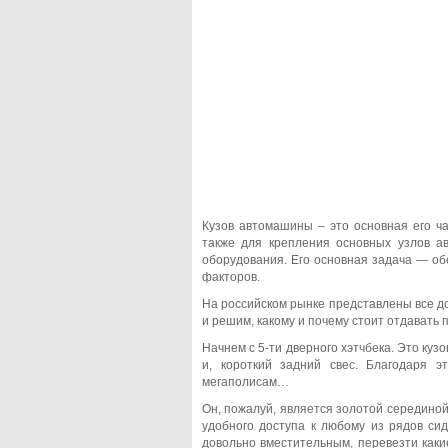
Кузов автомашины – это основная его ч
также для крепления основных узлов ав
оборудования.
Его основная задача — об
факторов.
На российском рынке представлены все до
и решим, какому и почему стоит отдавать 
Начнем с 5-ти дверного хэтчбека. Это ку
и, короткий задний свес. Благодаря 
мегаполисам…
Он, пожалуй, является золотой середино
удобного доступа к любому из рядов си
довольно вместительным, перевезти каки