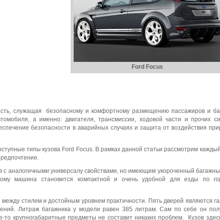
Ford Focus
асть, служащая безопасному и комфортному размещению пассажиров и ба
томобиля, а именно: двигателя, трансмиссии, ходовой части и прочих с
еспечение безопасности в аварийных случаях и защита от воздействия пр
ступные типы кузова Ford Focus. В рамках данной статьи рассмотрим каждый
предпочтение.
зов с аналогичными универсалу свойствами, но имеющим укороченный багажны
этому машина становится компактной и очень удобной для езды по го
й между стилем и достойным уровнем практичности. Пять дверей являются г
дений. Литраж багажника у модели равен 385 литрам. Сам по себе он по
е-то крупногабаритные предметы не составит никаких проблем. Кузов здес