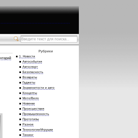
Рубрики
1. Новости
нтарий
Автособытия
Автоспорт
Безопасность
Возвраты
Гаджеты
Знаменитости и авто
Концепты
Мото/Вело
Новинки
Происшествия
Промышленность
Прототипы
Разное
Технологии/Игрушки
Тюнинг