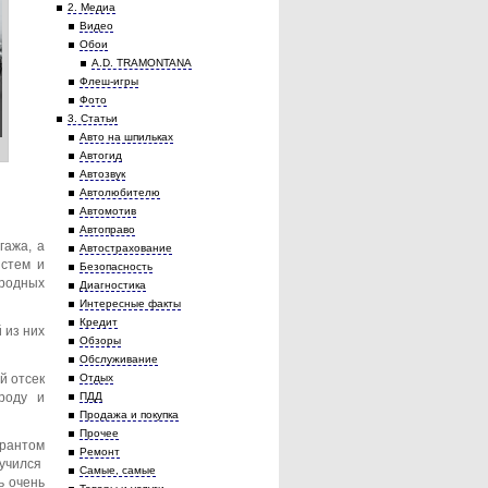
2. Медиа
Видео
Обои
A.D. TRAMONTANA
Флеш-игры
Фото
3. Статьи
Авто на шпильках
Автогид
Автозвук
Автолюбителю
Автомотив
Автоправо
гажа, а
Автострахование
истем и
Безопасность
иродных
Диагностика
Интересные факты
Кредит
 из них
Обзоры
Обслуживание
й отсек
Отдых
роду и
ПДД
Продажа и покупка
Прочее
арантом
Ремонт
лучился
Самые, самые
ь очень