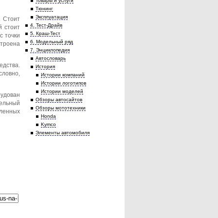
Товары и услуги
Тюнинг
Эксплуатация
. Стоит
4. Тест-Драйв
й стоит
5. Краш-Тест
с точки
6. Модельный ряд
строена
7. Энциклопедия
Автословарь
едства.
История
словно,
Истории компаний
Истории логотипов
Истории моделей
рудован
Обзоры автосайтов
тельный
Обзоры мототехники
вленных
Honda
Kymco
Элементы автомобиля