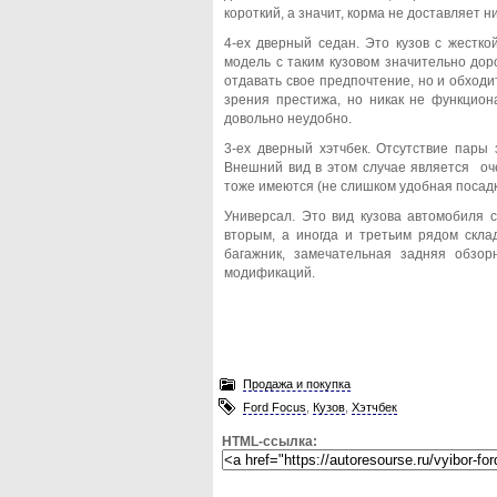
короткий, а значит, корма не доставляет 
4-ех дверный седан. Это кузов с жестк
модель с таким кузовом значительно дор
отдавать свое предпочтение, но и обходит
зрения престижа, но никак не функциона
довольно неудобно.
3-ех дверный хэтчбек. Отсутствие пары
Внешний вид в этом случае является оч
тоже имеются (не слишком удобная посадк
Универсал. Это вид кузова автомобиля 
вторым, а иногда и третьим рядом скл
багажник, замечательная задняя обзор
модификаций.
Продажа и покупка
Ford Focus
,
Кузов
,
Хэтчбек
HTML-ссылка: