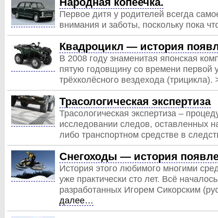
Народная копеечка.
Первое дитя у родителей всегда само
внимания и заботы, поскольку пока ч
Квадроцикл — история появ
В 2008 году знаменитая японская ком
пятую годовщину со времени первой
трёхколёсного вездехода (трицикла).
Трасологическая экспертиза
Трасологическая экспертиза – процеду
исследовании следов, оставленных на
либо транспортном средстве в следс
Снегоходы — история появл
История этого любимого многими сре
уже практически сто лет. Всё началос
разработанных Игорем Сикорским (рус
далее…