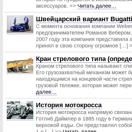
аксессуаров. >>
Читать далее…
Швейцарский вариант Bugatti
С момента основания компании Weber
предпринимателем Романов Вебером, п
2007 году эта компания представила 
принял в свою сторону огромное […] 
Кран стрелового типа (опред
Краном стрелового типа называют спе
Его грузозахватный механизм может б
находящимся на концевой части стре
грузовой тележке, которая может пер
далее…
История мотокросса
История мотокросса напрямую связана
Готлиб Даймлер в 1885 году в Герман
верховой езды. Он представлял собо
1-о […] >>
Читать далее…