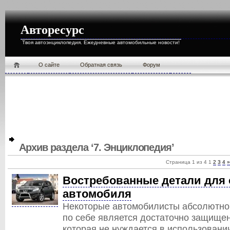
Авторесурс
Твоя автоэнциклопедия. Ежедневные автомобильные новости!
О cайте
Обратная связь
Форум
Архив раздела ‘7. Энциклопедия’
Страница 1 из 4
1
2
3
4
»
Востребованные детали для 
автомобиля
Некоторые автомобилисты абсолютно 
по себе является достаточно защищен
которая не нуждается в использовани